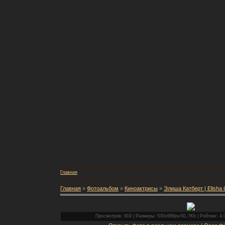
Главная
Главная
»
Фотоальбом
»
Киноактрисы
»
Элиша Катберт | Elisha 
Просмотров: 919 | Размеры: 530x689px/91.7Kb | Рейтинг: 4.0