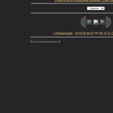
Открыть фото в реальном размере | Open this f
« Предыдущая
|
63
64
65
66
67
[
68
]
69
70
71
7
Всего комментариев:
0