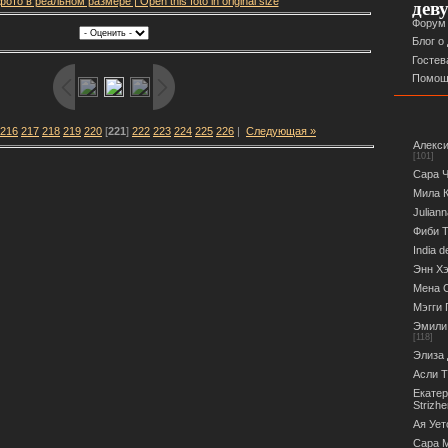
ото в реальном размере | Open this foto in original size
дев
Форум
Блог о
Гостев
Помощ
216
217
218
219
220
[
221
]
222
223
224
225
226
|
Следующая »
Алекси
[101]
Сара Ч
Мила К
Juliann
Фиби Т
India d
Энн Хэ
Мена С
Мэгги 
Эмили 
[118]
Элиза 
Асли Т
Екатер
Strizh
Ая Ует
Сара М