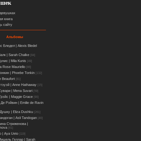
ушек
 девушках
ая книга
ь сайту
Альбомы
с Бледел | Alexis Bledel
алк | Sarah Chalke
[84]
унис | Mila Kunis
[49]
a Rose Mauriello
[86]
онкин | Phoebe Tonkin
[132]
e Beaufort
[81]
тэуэй | Anne Hathaway
[15]
увари | Мena Suvari
[59]
Грэйс | Maggie Grace
[90]
Де Рэйвин | Emilie de Ravin
Душку | Eliza Dushku
[261]
андоган | Asli Tandogan
[40]
ина Стриженова |
enova
[61]
о | Aya Ueto
[119]
ишель Геллар | Sarah