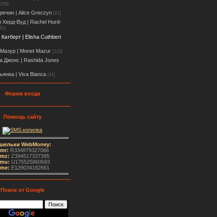
[235]
речин | Alice Greczyn
[81]
 Херд-Вуд | Rachel Hurd-
61]
Катберт | Elisha Cuthbert
Мазур | Monet Mazur
[213]
 Джонс | Rashida Jones
ьянка | Viva Bianca
[81]
Форма входа
Помощь сайту
шельки WebMoney:
mr:
R334879327066
mz:
Z394517337395
mu:
U175525860693
me
:
E129034182661
Поиск от Google