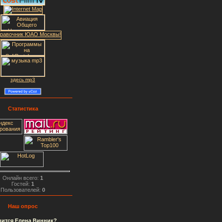
здесь mp3
Статистика
Онлайн всего:
1
Гостей:
1
Пользователей:
0
Наш опрос
вится Елена Винник?