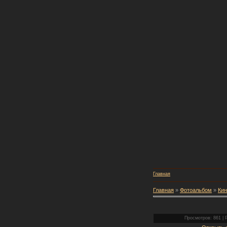
Главная
Главная
»
Фотоальбом
»
Кин
Просмотров: 861 | Р