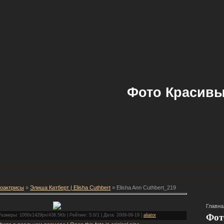
Фото Красивы
оактрисы
»
Элиша Катберт | Elisha Cuthbert
» Elisha Ann Cuthbert_219
Главна
Фот
азмеры: 1000x1429px/438.5Kb | Рейтинг: 5.0/1 | Дата: 2009-09-19 |
aliator