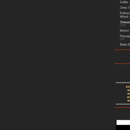
Gellar
Элис Г
Рейчел
Wood
[
Элиша 
[226]
Монет 
Рашида
[88]
Вива Б
ко
w
w
w
w