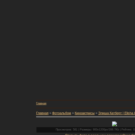
Главная
Главная
»
Фотоальбом
»
Киноактрисы
»
Элиша Катберт | Elisha 
Просмотров: 581 | Размеры: 900x1200px/288.7Kb | Рейтинг: 0.