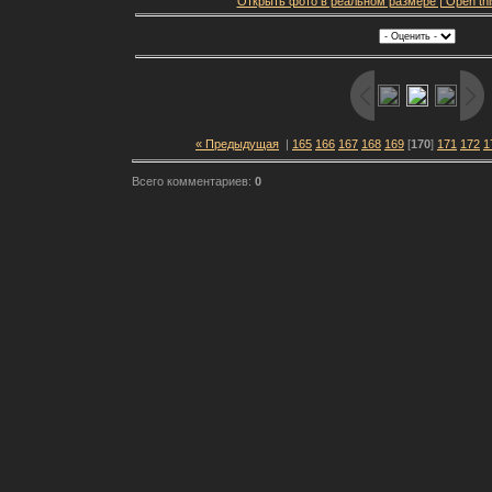
Открыть фото в реальном размере | Open this f
« Предыдущая
|
165
166
167
168
169
[
170
]
171
172
1
Всего комментариев:
0