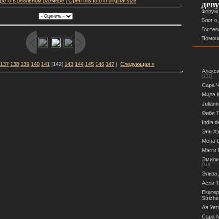
ото в реальном размере | Open this foto in original size
дев
Форум
Блог о
Гостев
Помощ
137
138
139
140
141
[
142
]
143
144
145
146
147
|
Следующая »
Алекси
[101]
Сара Ч
Мила К
Juliann
Фиби Т
India d
Энн Хэ
Мена С
Мэгги 
Эмили 
[118]
Элиза 
Асли Т
Екатер
Strizh
Ая Ует
Сара М