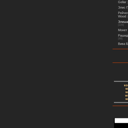
Gellar
Элис Г
Рейчел
Wood
[
Элиша 
[226]
Монет 
Рашида
[88]
Вива Б
ко
w
w
w
w