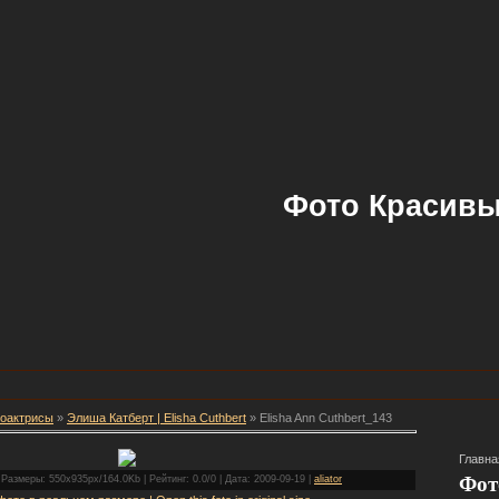
Фото Красивы
оактрисы
»
Элиша Катберт | Elisha Cuthbert
» Elisha Ann Cuthbert_143
Главна
Фот
 Размеры: 550x935px/164.0Kb | Рейтинг: 0.0/0 | Дата: 2009-09-19 |
aliator