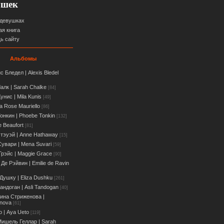
ушек
 девушках
ая книга
ь сайту
Альбомы
с Бледел | Alexis Bledel
алк | Sarah Chalke
[84]
унис | Mila Kunis
[49]
a Rose Mauriello
[86]
онкин | Phoebe Tonkin
[132]
e Beaufort
[81]
тэуэй | Anne Hathaway
[15]
увари | Мena Suvari
[59]
Грэйс | Maggie Grace
[90]
Де Рэйвин | Emilie de Ravin
Душку | Eliza Dushku
[261]
андоган | Asli Tandogan
[40]
ина Стриженова |
enova
[61]
о | Aya Ueto
[119]
ишель Геллар | Sarah