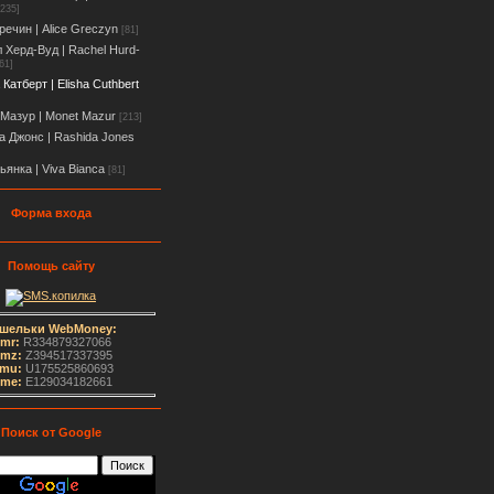
[235]
речин | Alice Greczyn
[81]
 Херд-Вуд | Rachel Hurd-
61]
Катберт | Elisha Cuthbert
Мазур | Monet Mazur
[213]
 Джонс | Rashida Jones
ьянка | Viva Bianca
[81]
Форма входа
Помощь сайту
шельки WebMoney:
mr:
R334879327066
mz:
Z394517337395
mu:
U175525860693
me
:
E129034182661
Поиск от Google