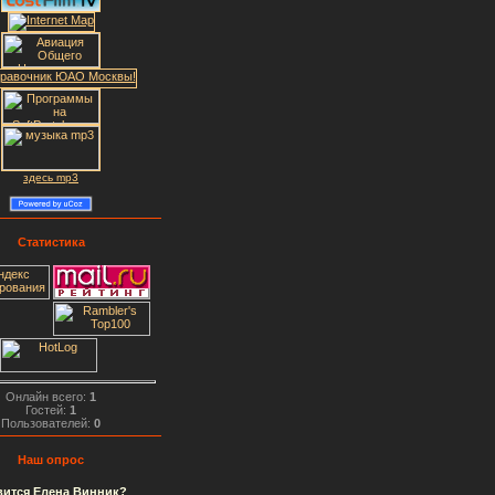
здесь mp3
Статистика
Онлайн всего:
1
Гостей:
1
Пользователей:
0
Наш опрос
вится Елена Винник?