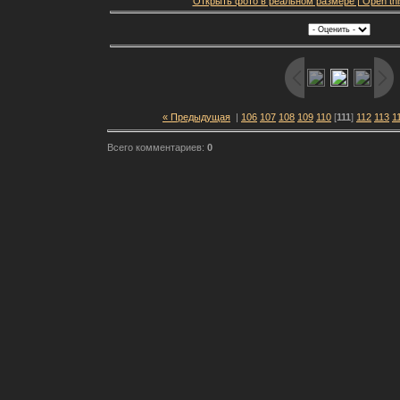
Открыть фото в реальном размере | Open this f
« Предыдущая
|
106
107
108
109
110
[
111
]
112
113
1
Всего комментариев:
0