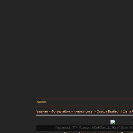
Главная
Главная
»
Фотоальбом
»
Киноактрисы
»
Элиша Катберт | Elisha 
Просмотров: 777 | Размеры: 650x806px/121.7Kb | Рейтинг: 0.0