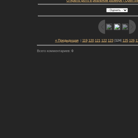
Открыть фото в реальном размере | Open this f
« Предыдущая
|
119
120
121
122
123
[
124
]
125
126
1
Всего комментариев:
0