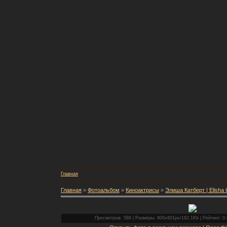
Главная
Главная
»
Фотоальбом
»
Киноактрисы
»
Элиша Катберт | Elisha 
Просмотров: 589 | Размеры: 800x801px/162.1Kb | Рейтинг: 0.0