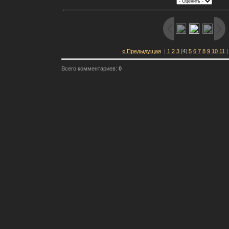
« Предыдущая
|
1
2
3
[
4
]
5
6
7
8
9
10
11
Всего комментариев:
0