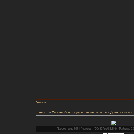
Главная
Главная
»
Фотоальбом
»
Другие знаменитости
»
Дана Борисова 
Просмотров: 797 | Размеры: 450x337px/63.3Kb | Рейтинг: 0.0