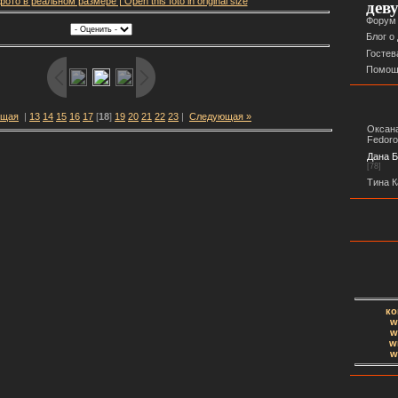
ото в реальном размере | Open this foto in original size
дев
Форум
Блог о
Гостев
Помощ
ущая
|
13
14
15
16
17
[
18
]
19
20
21
22
23
|
Следующая »
Оксана
Fedor
Дана Б
[78]
Тина К
ко
w
w
w
w