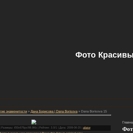
Фото Красивы
гие знаменитости
»
Дана Борисова | Dana Borisova
» Dana Borisova 15
Главна
Фот
 Размеры: 450x676px/88.9Kb | Рейтинг: 3.0/1 | Дата: 2009-06-20 |
aliator