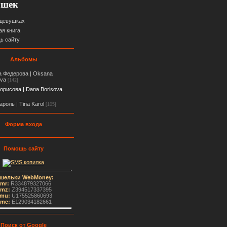
ушек
 девушках
ая книга
ь сайту
Альбомы
 Федерова | Oksana
ova
[142]
орисова | Dana Borisova
ароль | Tina Karol
[105]
Форма входа
Помощь сайту
шельки WebMoney:
mr:
R334879327066
mz:
Z394517337395
mu:
U175525860693
me
:
E129034182661
Поиск от Google