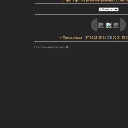
Открыть фото в реальном размере | Open this f
« Предыдущая
|
27
28
29
30
31
[
32
]
33
34
35
3
Всего комментариев:
0