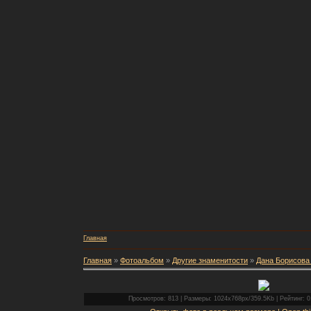
Главная
Главная
»
Фотоальбом
»
Другие знаменитости
»
Дана Борисова 
Просмотров: 813 | Размеры: 1024x768px/359.5Kb | Рейтинг: 0.