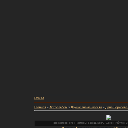
Главная
Главная
»
Фотоальбом
»
Другие знаменитости
»
Дана Борисова 
Просмотров: 876 | Размеры: 846x1133px/279.6Kb | Рейтинг: 0.