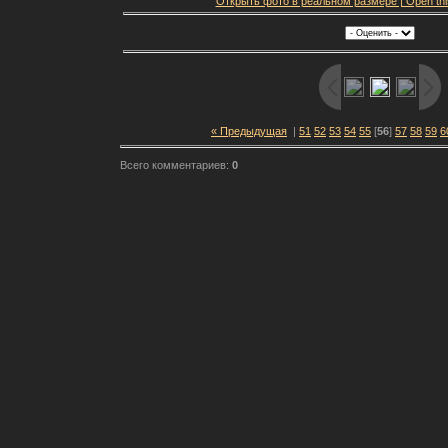
Открыть фото в реальном размере | Open this f
« Предыдущая
|
51
52
53
54
55
[
56
]
57
58
59
6
Всего комментариев:
0