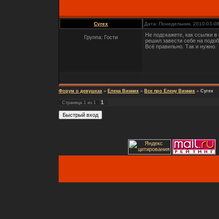
Cyrex
Дата: Понедельник, 2010-03-0
Не подскажете, как ссылки в
Группа: Гости
решил завести себе на подоб
Всё правильно. Так и нужно.
Форум о девушках
»
Елена Винник
»
Все про Елену Винник
»
Cyrex
1
Страница
1
из
1