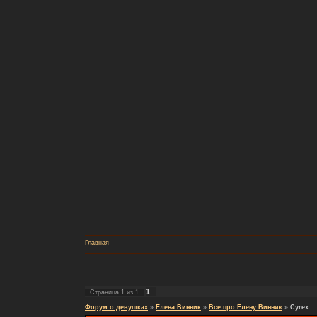
Главная
1
Страница
1
из
1
Форум о девушках
»
Елена Винник
»
Все про Елену Винник
»
Cyrex