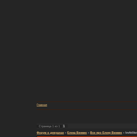
Главная
1
Страница
1
из
1
Форум о девушках
»
Елена Винник
»
Все про Елену Винник
»
levfelik