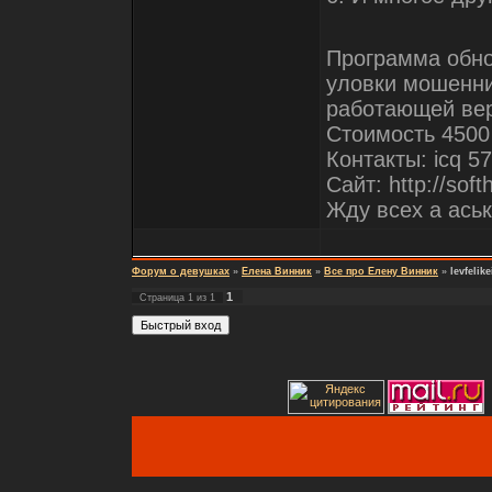
Программа обно
уловки мошенни
работающей ве
Стоимость 4500 
Контакты: icq 5
Сайт: http://softh
Жду всех а аськ
Форум о девушках
»
Елена Винник
»
Все про Елену Винник
»
levfelik
1
Страница
1
из
1