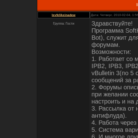
levfelikeinadew
Дата: Четверг, 2010-02-04, 1:
Здравствуйте!
Группа: Гости
Программа Soft
Bot), служит д
форумам.
Возможности:
1. Работает со
IPB2, IPB3, IPB
vBulletin 3(по 5
сообщений за р
2. Форумы описы
при желании со
настроить и на
3. Рассылка от
антифлуда).
4. Работа через
5. Система вар
6. И многое друг